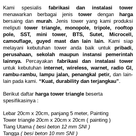
Kami spesialis
fabrikasi dan instalasi tower
menawarkan berbagai jenis
tower
dengan
harga
bersaing dan
murah
. Jenis tower yang kami produksi
meliputi
tower triangle, monopole, tripole, rooftop
pole, SST, mini tower, BTS, Sutet, Microcell,
camouflage, guyed mast dan lain lain.
Kami siap
melayani kebutuhan tower anda baik untuk
pribadi,
perusahaan, sekolah maupun instansi pemerintah
lainnya.
Percayakan
fabrikasi dan instalasi tower
untuk kebutuhan
internet, wireless, warnet, radio GI,
rambu-rambu, lampu jalan, penangkal petir,
dan lain-
lain pada kami.
“Kuat, durability dan terjangkau”
.
Berikut daftar
harga tower triangle
beserta
spesifikasinya :
Lebar 20cm x 20cm, panjang 5 meter, Painting
Tower triangle 20cm x 20cm x 20cm ( painting )
Tiang Utama
( besi beton 12 mm SNI )
Tangga
( besi beton 10 mm SNI )