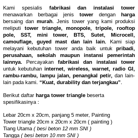
Kami spesialis
fabrikasi dan instalasi tower
menawarkan berbagai jenis
tower
dengan
harga
bersaing dan
murah
. Jenis tower yang kami produksi
meliputi
tower triangle, monopole, tripole, rooftop
pole, SST, mini tower, BTS, Sutet, Microcell,
camouflage, guyed mast dan lain lain.
Kami siap
melayani kebutuhan tower anda baik untuk
pribadi,
perusahaan, sekolah maupun instansi pemerintah
lainnya.
Percayakan
fabrikasi dan instalasi tower
untuk kebutuhan
internet, wireless, warnet, radio GI,
rambu-rambu, lampu jalan, penangkal petir,
dan lain-
lain pada kami.
“Kuat, durability dan terjangkau”
.
Berikut daftar
harga tower triangle
beserta
spesifikasinya :
Lebar 20cm x 20cm, panjang 5 meter, Painting
Tower triangle 20cm x 20cm x 20cm ( painting )
Tiang Utama
( besi beton 12 mm SNI )
Tangga
( besi beton 10 mm SNI )